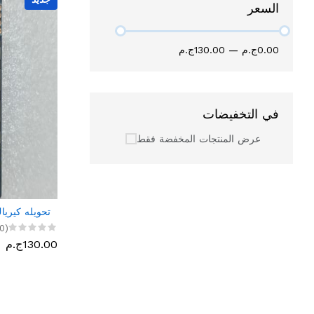
السعر
0.00ج.م
—
130.00ج.م
في التخفيضات
عرض المنتجات المخفضة فقط
تحويله كيرياك
(0)
130.00ج.م