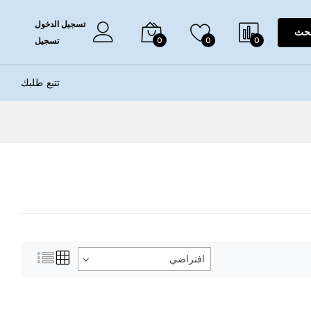
تسجيل الدخول
حث
0
0
0
تسجيل
تتبع طلبك
افتراضي