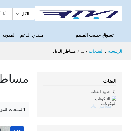
الكل
تسوق حسب القسم
منتدي الدعم
المدونه
الرئيسية
المنتجات
...
مساطر البانل
مساطر 
الفئات
جميع الفئات
التيكونات
مساطر البانل
1
المنتجات المو
جديد