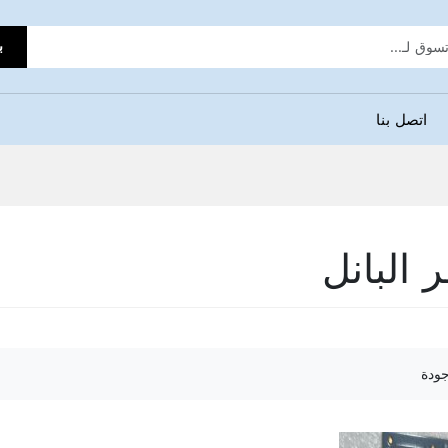
ب
اتصل بنا
البانل
جودة