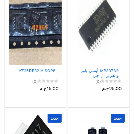
MP3378R أيسي باور
AT25DF321A SOP8
وانفرتر ال جي
(0)
(0)
25.00ج.م
15.00ج.م
جديد
جديد