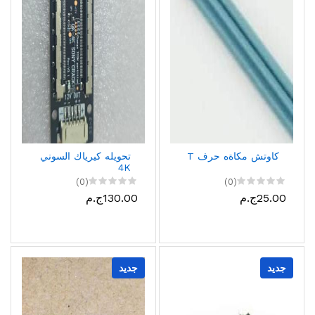
كاوتش مكاةه حرف T
تحويله كيرياك السوني
4K
(0)
(0)
25.00ج.م
130.00ج.م
جديد
جديد