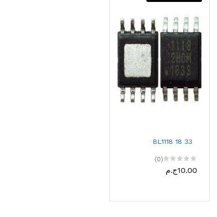
BL1118 18 33
(0)
10.00ج.م