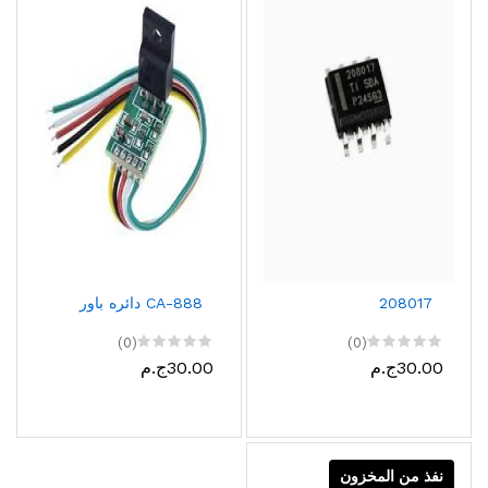
208017
CA-888 دائره باور
(0)
(0)
30.00ج.م
30.00ج.م
نفذ من المخزون