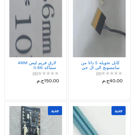
كابل تحويله 5 داتا من
لازق فريم ليس 4MM
سامسونج الى ال جي
سماكه 0.86
(0)
(0)
40.00ج.م
150.00ج.م
جديد
جديد